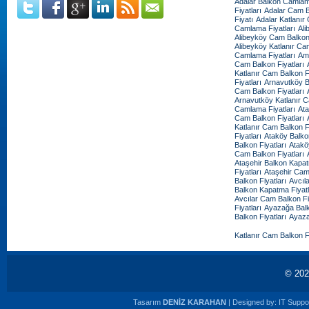
Adalar Balkon Camlama
Fiyatları
Adalar Cam Ba
Fiyatı
Adalar Katlanır
Camlama Fiyatları
Ali
Alibeyköy Cam Balkon 
Alibeyköy Katlanır Cam
Camlama Fiyatları
Amb
Cam Balkon Fiyatları
Katlanır Cam Balkon Fi
Fiyatları
Arnavutköy B
Cam Balkon Fiyatları
Arnavutköy Katlanır C
Camlama Fiyatları
Ata
Cam Balkon Fiyatları
Katlanır Cam Balkon Fi
Fiyatları
Ataköy Balko
Balkon Fiyatları
Atakö
Cam Balkon Fiyatları
Ataşehir Balkon Kapat
Fiyatları
Ataşehir Cam
Balkon Fiyatları
Avcıl
Balkon Kapatma Fiyatl
Avcılar Cam Balkon Fi
Fiyatları
Ayazağa Balk
Balkon Fiyatları
Ayaza
Katlanır Cam Balkon Fi
© 20
Tasarım
DENİZ KARAHAN
| Designed by:
IT Suppor