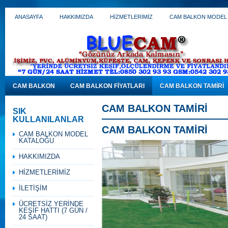
ANASAYFA
HAKKIMIZDA
HİZMETLERİMİZ
CAM BALKON MODEL
CAM BALKON
CAM BALKON FİYATLARI
CAM BALKON TAMİRİ
CAM BALKON TAMİRİ
SIK
KULLANILANLAR
CAM BALKON TAMİRİ
CAM BALKON MODEL
KATALOĞU
HAKKIMIZDA
HİZMETLERİMİZ
İLETİŞİM
ÜCRETSİZ YERİNDE
KEŞİF HATTI (7 GÜN /
24 SAAT)