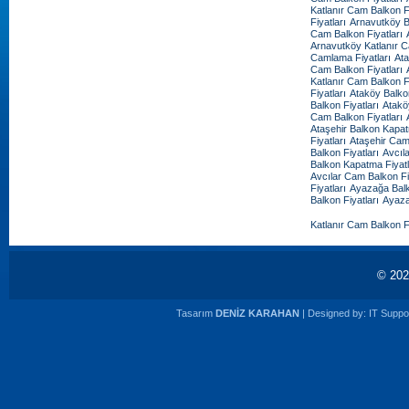
Katlanır Cam Balkon Fi
Fiyatları
Arnavutköy B
Cam Balkon Fiyatları
Arnavutköy Katlanır C
Camlama Fiyatları
Ata
Cam Balkon Fiyatları
Katlanır Cam Balkon Fi
Fiyatları
Ataköy Balko
Balkon Fiyatları
Atakö
Cam Balkon Fiyatları
Ataşehir Balkon Kapat
Fiyatları
Ataşehir Cam
Balkon Fiyatları
Avcıl
Balkon Kapatma Fiyatl
Avcılar Cam Balkon Fi
Fiyatları
Ayazağa Balk
Balkon Fiyatları
Ayaza
Katlanır Cam Balkon Fi
© 20
Tasarım
DENİZ KARAHAN
| Designed by:
IT Suppor