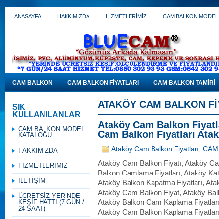
ANASAYFA
HAKKIMIZDA
HİZMETLERİMİZ
CAM BALKON MODEL
CAM BALKON
CAM BALKON FİYATLARI
CAM BALKON TAMİRİ
ATAKÖY CAM BALKON FI
SIK
KULLANILANLAR
Ataköy Cam Balkon Fiyatla
CAM BALKON MODEL
Cam Balkon Fiyatları Ata
KATALOĞU
Ataköy Cam Balkon Fiyatları
,
CAM 
HAKKIMIZDA
Ataköy Cam Balkon Fiyatı, Ataköy Cam
HİZMETLERİMİZ
Balkon Camlama Fiyatları, Ataköy Katl
İLETİŞİM
Ataköy Balkon Kapatma Fiyatları, Atak
Ataköy Cam Balkon Fiyat, Ataköy Balk
ÜCRETSİZ YERİNDE
KEŞİF HATTI (7 GÜN /
Ataköy Balkon Cam Kaplama Fiyatları
24 SAAT)
Ataköy Cam Balkon Kaplama Fiyatlar