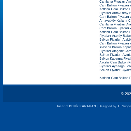
Camlama Fiyatları
Amb
Cam Balkon Fiyatları
Katlanır Cam Balkon Fi
Fiyatları
Arnavutköy B
Cam Balkon Fiyatları
Arnavutköy Katlanır C
Camlama Fiyatları
Ata
Cam Balkon Fiyatları
Katlanır Cam Balkon Fi
Fiyatları
Ataköy Balko
Balkon Fiyatları
Atakö
Cam Balkon Fiyatları
Ataşehir Balkon Kapat
Fiyatları
Ataşehir Cam
Balkon Fiyatları
Avcıl
Balkon Kapatma Fiyatl
Avcılar Cam Balkon Fi
Fiyatları
Ayazağa Balk
Balkon Fiyatları
Ayaza
Katlanır Cam Balkon Fi
© 20
Tasarım
DENİZ KARAHAN
| Designed by:
IT Suppor