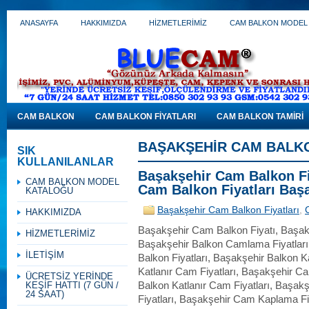
ANASAYFA
HAKKIMIZDA
HİZMETLERİMİZ
CAM BALKON MODEL
CAM BALKON
CAM BALKON FİYATLARI
CAM BALKON TAMİRİ
BAŞAKŞEHIR CAM BALKO
SIK
KULLANILANLAR
Başakşehir Cam Balkon Fiy
CAM BALKON MODEL
Cam Balkon Fiyatları Baş
KATALOĞU
Başakşehir Cam Balkon Fiyatları
,
HAKKIMIZDA
Başakşehir Cam Balkon Fiyatı, Başakş
HİZMETLERİMİZ
Başakşehir Balkon Camlama Fiyatları
İLETİŞİM
Balkon Fiyatları, Başakşehir Balkon K
Katlanır Cam Fiyatları, Başakşehir C
ÜCRETSİZ YERİNDE
KEŞİF HATTI (7 GÜN /
Balkon Katlanır Cam Fiyatları, Başa
24 SAAT)
Fiyatları, Başakşehir Cam Kaplama F