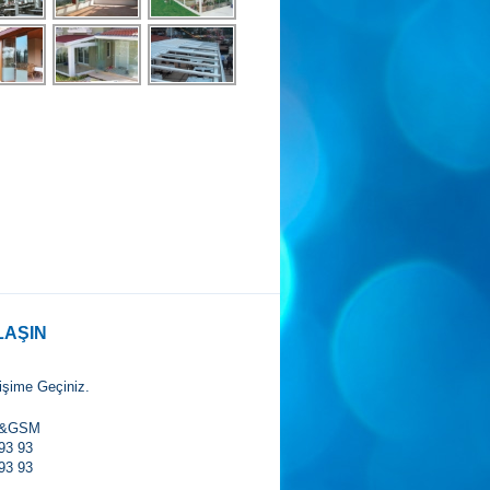
LAŞIN
tişime Geçiniz.
X&GSM
93 93
93 93