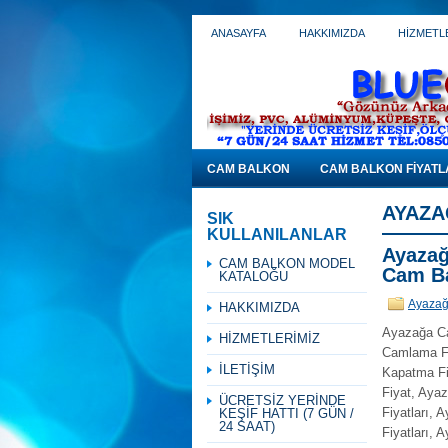
ANASAYFA
HAKKIMIZDA
HİZMETL
CAM BALKON
CAM BALKON FİYATL
AYAZA
SIK
KULLANILANLAR
Ayazağ
CAM BALKON MODEL
Cam Ba
KATALOĞU
Ayazağ
HAKKIMIZDA
Ayazağa Ca
HİZMETLERİMİZ
Camlama Fi
İLETİŞİM
Kapatma Fi
Fiyat, Aya
ÜCRETSİZ YERİNDE
Fiyatları,
KEŞİF HATTI (7 GÜN /
24 SAAT)
Fiyatları,