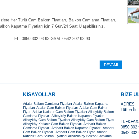
izlere Her Türlü Cam Balkon Fiyatları, Balkon Camlama Fiyatları,
alkon Kapatma Fiyatları için 7 Gün/24 Saat Ulaşabilirsiniz.
TEL: 0850 302 93 93 GSM: 0542 302 93 93
DEVAMI
KISAYOLLAR
BİZE U
Adalar Balkon Camlama Fiyatları
Adalar Balkon Kapatma
ADRES
Fiyatları
Adalar Cam Balkon Fiyatları
Adalar Cam Balkon
Lütfen İle
Fiyatı
Adalar Katlanır Cam Balkon Fiyatları
Alibeyköy Balkon
Camlama Fiyatları
Alibeyköy Balkon Kapatma Fiyatları
Alibeyköy Cam Balkon Fiyatları
Alibeyköy Cam Balkon Fiyatı
TLF&FA
Alibeyköy Katlanır Cam Balkon Fiyatları
Ambarlı Balkon
0850 302 
Camlama Fiyatları
Ambarlı Balkon Kapatma Fiyatları
Ambarlı
Cam Balkon Fiyatları
Ambarlı Cam Balkon Fiyatı
Ambarlı
0542 302 
Katlanır Cam Balkon Fiyatları
Arnavutköy Balkon Camlama