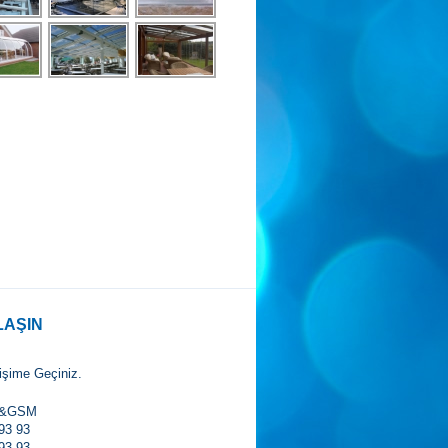
LAŞIN
tişime Geçiniz.
X&GSM
93 93
93 93