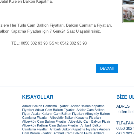
abil Kuleleri Balkon Kapatma,
izlere Her Türlü Cam Balkon Fiyatları, Balkon Camlama Fiyatları,
alkon Kapatma Fiyatları için 7 Gün/24 Saat Ulaşabilirsiniz.
TEL: 0850 302 93 93 GSM: 0542 302 93 93
DEVAMI
KISAYOLLAR
BİZE U
Adalar Balkon Camlama Fiyatları
Adalar Balkon Kapatma
ADRES
Fiyatları
Adalar Cam Balkon Fiyatları
Adalar Cam Balkon
Lütfen İle
Fiyatı
Adalar Katlanır Cam Balkon Fiyatları
Alibeyköy Balkon
Camlama Fiyatları
Alibeyköy Balkon Kapatma Fiyatları
Alibeyköy Cam Balkon Fiyatları
Alibeyköy Cam Balkon Fiyatı
TLF&FA
Alibeyköy Katlanır Cam Balkon Fiyatları
Ambarlı Balkon
0850 302 
Camlama Fiyatları
Ambarlı Balkon Kapatma Fiyatları
Ambarlı
Cam Balkon Fiyatları
Ambarlı Cam Balkon Fiyatı
Ambarlı
0542 302 