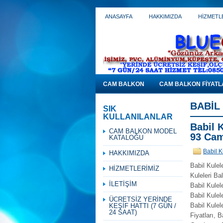
ANASAYFA
HAKKIMIZDA
HİZMETL
CAM BALKON
CAM BALKON FİYATL
BABIL
SIK
KULLANILANLAR
Babil 
CAM BALKON MODEL
93 Cam
KATALOĞU
Babil K
HAKKIMIZDA
Babil Kulel
HİZMETLERİMİZ
Kuleleri Ba
İLETİŞİM
Babil Kulel
Babil Kulel
ÜCRETSİZ YERİNDE
Babil Kule
KEŞİF HATTI (7 GÜN /
24 SAAT)
Fiyatları, 