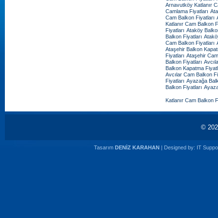
Arnavutköy Katlanır C
Camlama Fiyatları
Ata
Cam Balkon Fiyatları
Katlanır Cam Balkon Fi
Fiyatları
Ataköy Balko
Balkon Fiyatları
Atakö
Cam Balkon Fiyatları
Ataşehir Balkon Kapat
Fiyatları
Ataşehir Cam
Balkon Fiyatları
Avcıl
Balkon Kapatma Fiyatl
Avcılar Cam Balkon Fi
Fiyatları
Ayazağa Balk
Balkon Fiyatları
Ayaza
Katlanır Cam Balkon Fi
© 20
Tasarım
DENİZ KARAHAN
| Designed by:
IT Suppor