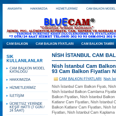
ANASAYFA
HAKKIMIZDA
HİZMETLERİMİZ
CAM BALKON MODEL
CAM BALKON
CAM BALKON FİYATLARI
CAM BALKON TAMİRİ
NISH İSTANBUL CAM BAL
SIK
KULLANILANLAR
Nish İstanbul Cam Balkon 
CAM BALKON MODEL
93 Cam Balkon Fiyatları N
KATALOĞU
CAM BALKON FİYATLARI
,
Nish İs
HAKKIMIZDA
Nish İstanbul Cam Balkon Fiyatı, Nish
HİZMETLERİMİZ
Nish İstanbul Balkon Camlama Fiyatlar
İLETİŞİM
Balkon Fiyatları, Nish İstanbul Balkon
Katlanır Cam Fiyatları, Nish İstanbul 
ÜCRETSİZ YERİNDE
KEŞİF HATTI (7 GÜN /
Balkon Katlanır Cam Fiyatları, Nish 
24 SAAT)
Fiyatları, Nish İstanbul Cam Kaplama 