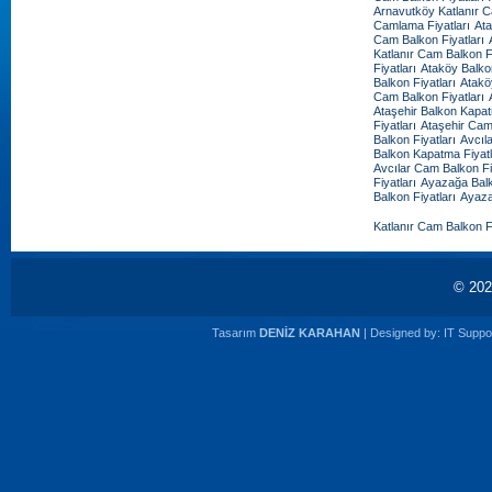
Arnavutköy Katlanır C
Camlama Fiyatları
Ata
Cam Balkon Fiyatları
Katlanır Cam Balkon Fi
Fiyatları
Ataköy Balko
Balkon Fiyatları
Atakö
Cam Balkon Fiyatları
Ataşehir Balkon Kapat
Fiyatları
Ataşehir Cam
Balkon Fiyatları
Avcıl
Balkon Kapatma Fiyatl
Avcılar Cam Balkon Fi
Fiyatları
Ayazağa Balk
Balkon Fiyatları
Ayaza
Katlanır Cam Balkon Fi
© 20
Tasarım
DENİZ KARAHAN
| Designed by:
IT Suppor