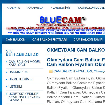
ANASAYFA
HAKKIMIZDA
HİZMETLERİMİZ
CAM BALKON MODEL
CAM BALKON
CAM BALKON FİYATLARI
CAM BALKON TAMİRİ
OKMEYDANI CAM BALKON
SIK
KULLANILANLAR
Okmeydanı Cam Balkon Fiy
CAM BALKON MODEL
Cam Balkon Fiyatları Ok
KATALOĞU
CAM BALKON FİYATLARI
,
Okmeyd
HAKKIMIZDA
Okmeydanı Cam Balkon Fiyatı, Okmey
HİZMETLERİMİZ
Okmeydanı Balkon Camlama Fiyatlar
İLETİŞİM
Balkon Fiyatları, Okmeydanı Balkon 
Katlanır Cam Fiyatları, Okmeydanı 
ÜCRETSİZ YERİNDE
KEŞİF HATTI (7 GÜN /
Balkon Katlanır Cam Fiyatları, Okm
24 SAAT)
Fiyatları, Okmeydanı Cam Kaplama F