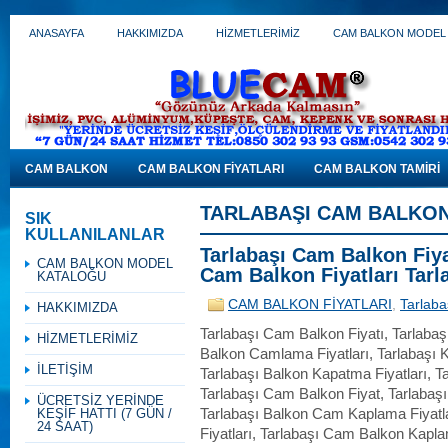
ANASAYFA
HAKKIMIZDA
HİZMETLERİMİZ
CAM BALKON MODEL
CAM BALKON
CAM BALKON FİYATLARI
CAM BALKON TAMİRİ
TARLABAŞI CAM BALKON
SIK
KULLANILANLAR
Tarlabaşı Cam Balkon Fiya
CAM BALKON MODEL
Cam Balkon Fiyatları Tarl
KATALOĞU
CAM BALKON FİYATLARI
,
Tarlaba
HAKKIMIZDA
Tarlabaşı Cam Balkon Fiyatı, Tarlabaş
HİZMETLERİMİZ
Balkon Camlama Fiyatları, Tarlabaşı K
İLETİŞİM
Tarlabaşı Balkon Kapatma Fiyatları, Ta
Tarlabaşı Cam Balkon Fiyat, Tarlabaşı
ÜCRETSİZ YERİNDE
KEŞİF HATTI (7 GÜN /
Tarlabaşı Balkon Cam Kaplama Fiyatl
24 SAAT)
Fiyatları, Tarlabaşı Cam Balkon Kapla