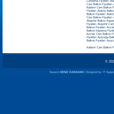
Camlama Fiyatları
Ata
Cam Balkon Fiyatları
Katlanır Cam Balkon Fi
Fiyatları
Ataköy Balko
Balkon Fiyatları
Atakö
Cam Balkon Fiyatları
Ataşehir Balkon Kapat
Fiyatları
Ataşehir Cam
Balkon Fiyatları
Avcıl
Balkon Kapatma Fiyatl
Avcılar Cam Balkon Fi
Fiyatları
Ayazağa Balk
Balkon Fiyatları
Ayaza
Katlanır Cam Balkon Fi
© 20
Tasarım
DENİZ KARAHAN
| Designed by:
IT Suppor