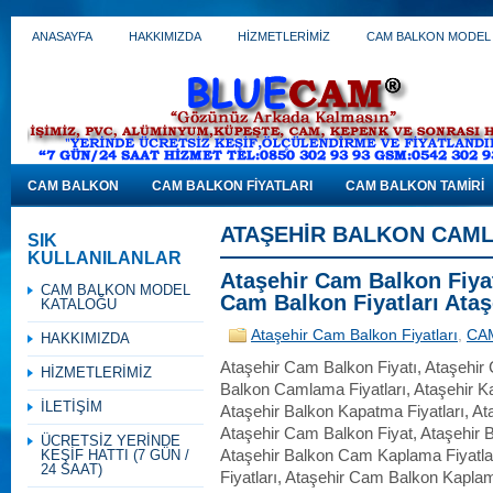
ANASAYFA
HAKKIMIZDA
HİZMETLERİMİZ
CAM BALKON MODEL
CAM BALKON
CAM BALKON FİYATLARI
CAM BALKON TAMİRİ
ATAŞEHIR BALKON CAML
SIK
KULLANILANLAR
Ataşehir Cam Balkon Fiyat
CAM BALKON MODEL
Cam Balkon Fiyatları Ataş
KATALOĞU
Ataşehir Cam Balkon Fiyatları
,
CA
HAKKIMIZDA
Ataşehir Cam Balkon Fiyatı, Ataşehir 
HİZMETLERİMİZ
Balkon Camlama Fiyatları, Ataşehir Ka
İLETİŞİM
Ataşehir Balkon Kapatma Fiyatları, Ata
Ataşehir Cam Balkon Fiyat, Ataşehir B
ÜCRETSİZ YERİNDE
KEŞİF HATTI (7 GÜN /
Ataşehir Balkon Cam Kaplama Fiyatla
24 SAAT)
Fiyatları, Ataşehir Cam Balkon Kaplam