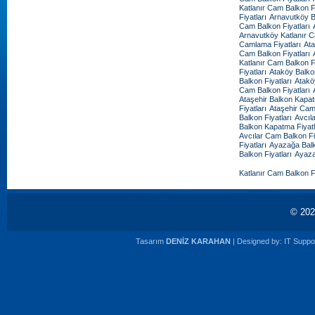
Katlanır Cam Balkon Fi
Fiyatları
Arnavutköy B
Cam Balkon Fiyatları
Arnavutköy Katlanır C
Camlama Fiyatları
Ata
Cam Balkon Fiyatları
Katlanır Cam Balkon Fi
Fiyatları
Ataköy Balko
Balkon Fiyatları
Atakö
Cam Balkon Fiyatları
Ataşehir Balkon Kapat
Fiyatları
Ataşehir Cam
Balkon Fiyatları
Avcıl
Balkon Kapatma Fiyatl
Avcılar Cam Balkon Fi
Fiyatları
Ayazağa Balk
Balkon Fiyatları
Ayaza
Katlanır Cam Balkon Fi
© 20
Tasarım
DENİZ KARAHAN
| Designed by:
IT Suppor