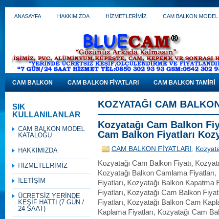
ANASAYFA
HAKKIMIZDA
HİZMETLERİMİZ
CAM BALKON MODEL
CAM BALKON
CAM BALKON FİYATLARI
CAM BALKON TAMİRİ
KOZYATAĞI CAM BALKON
SIK
KULLANILANLAR
Kozyatağı Cam Balkon Fiya
CAM BALKON MODEL
Cam Balkon Fiyatları Koz
KATALOĞU
CAM BALKON FİYATLARI
,
Kozyata
HAKKIMIZDA
Kozyatağı Cam Balkon Fiyatı, Kozyata
HİZMETLERİMİZ
Kozyatağı Balkon Camlama Fiyatları,
İLETİŞİM
Fiyatları, Kozyatağı Balkon Kapatma F
Fiyatları, Kozyatağı Cam Balkon Fiya
ÜCRETSİZ YERİNDE
KEŞİF HATTI (7 GÜN /
Fiyatları, Kozyatağı Balkon Cam Kapl
24 SAAT)
Kaplama Fiyatları, Kozyatağı Cam Bal