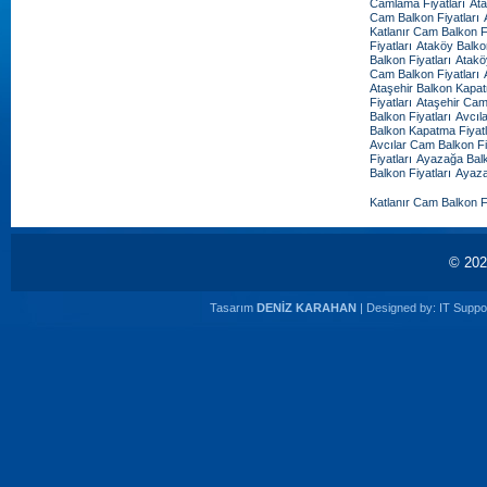
Camlama Fiyatları
Ata
Cam Balkon Fiyatları
Katlanır Cam Balkon Fi
Fiyatları
Ataköy Balko
Balkon Fiyatları
Atakö
Cam Balkon Fiyatları
Ataşehir Balkon Kapat
Fiyatları
Ataşehir Cam
Balkon Fiyatları
Avcıl
Balkon Kapatma Fiyatl
Avcılar Cam Balkon Fi
Fiyatları
Ayazağa Balk
Balkon Fiyatları
Ayaza
Katlanır Cam Balkon Fi
© 20
Tasarım
DENİZ KARAHAN
| Designed by:
IT Suppor