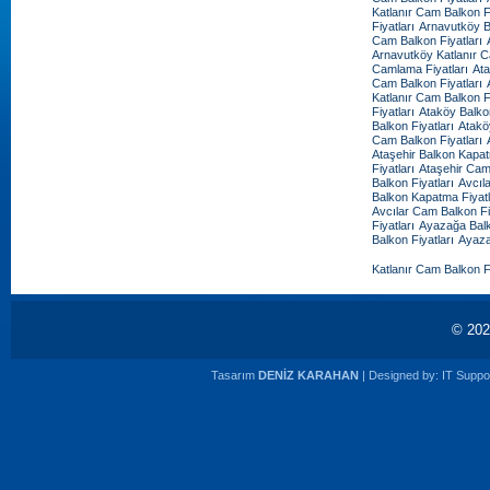
Katlanır Cam Balkon Fi
Fiyatları
Arnavutköy B
Cam Balkon Fiyatları
Arnavutköy Katlanır C
Camlama Fiyatları
Ata
Cam Balkon Fiyatları
Katlanır Cam Balkon Fi
Fiyatları
Ataköy Balko
Balkon Fiyatları
Atakö
Cam Balkon Fiyatları
Ataşehir Balkon Kapat
Fiyatları
Ataşehir Cam
Balkon Fiyatları
Avcıl
Balkon Kapatma Fiyatl
Avcılar Cam Balkon Fi
Fiyatları
Ayazağa Balk
Balkon Fiyatları
Ayaza
Katlanır Cam Balkon Fi
© 20
Tasarım
DENİZ KARAHAN
| Designed by:
IT Suppor