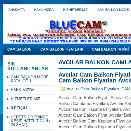
ANASAYFA
HAKKIMIZDA
HİZMETLERİMİZ
CAM BALKON MODEL
CAM BALKON
CAM BALKON FİYATLARI
CAM BALKON TAMİRİ
AVCILAR BALKON CAMLA
SIK
KULLANILANLAR
Avcılar Cam Balkon Fiyatl
CAM BALKON MODEL
Cam Balkon Fiyatları Avcı
KATALOĞU
Avcılar Cam Balkon Fiyatları
,
CAM 
HAKKIMIZDA
Avcılar Cam Balkon Fiyatı, Avcılar Ca
HİZMETLERİMİZ
Balkon Camlama Fiyatları, Avcılar Kat
İLETİŞİM
Avcılar Balkon Kapatma Fiyatları, Avcı
Avcılar Cam Balkon Fiyat, Avcılar Bal
ÜCRETSİZ YERİNDE
KEŞİF HATTI (7 GÜN /
Avcılar Balkon Cam Kaplama Fiyatları
24 SAAT)
Avcılar Cam Balkon Kaplama Fiyatlar