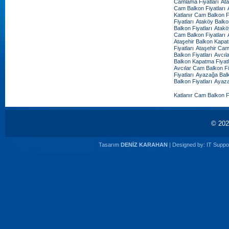
Camlama Fiyatları
Ata
Cam Balkon Fiyatları
Katlanır Cam Balkon Fi
Fiyatları
Ataköy Balko
Balkon Fiyatları
Atakö
Cam Balkon Fiyatları
Ataşehir Balkon Kapat
Fiyatları
Ataşehir Cam
Balkon Fiyatları
Avcıl
Balkon Kapatma Fiyatl
Avcılar Cam Balkon Fi
Fiyatları
Ayazağa Balk
Balkon Fiyatları
Ayaza
Katlanır Cam Balkon Fi
© 20
Tasarım
DENİZ KARAHAN
| Designed by:
IT Suppor