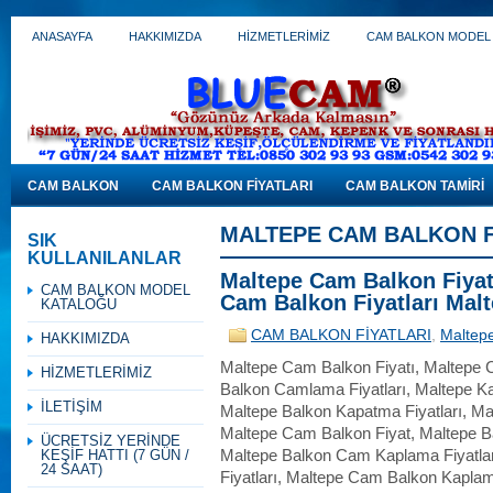
ANASAYFA
HAKKIMIZDA
HİZMETLERİMİZ
CAM BALKON MODEL
CAM BALKON
CAM BALKON FİYATLARI
CAM BALKON TAMİRİ
MALTEPE CAM BALKON F
SIK
KULLANILANLAR
Maltepe Cam Balkon Fiyatl
CAM BALKON MODEL
Cam Balkon Fiyatları Mal
KATALOĞU
CAM BALKON FİYATLARI
,
Maltepe
HAKKIMIZDA
Maltepe Cam Balkon Fiyatı, Maltepe C
HİZMETLERİMİZ
Balkon Camlama Fiyatları, Maltepe Kat
İLETİŞİM
Maltepe Balkon Kapatma Fiyatları, Mal
Maltepe Cam Balkon Fiyat, Maltepe Ba
ÜCRETSİZ YERİNDE
KEŞİF HATTI (7 GÜN /
Maltepe Balkon Cam Kaplama Fiyatla
24 SAAT)
Fiyatları, Maltepe Cam Balkon Kaplam