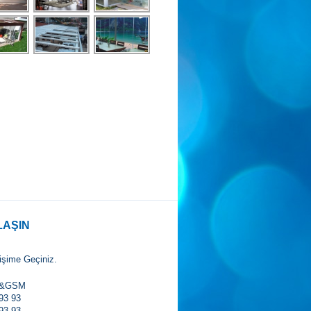
LAŞIN
tişime Geçiniz.
X&GSM
93 93
93 93