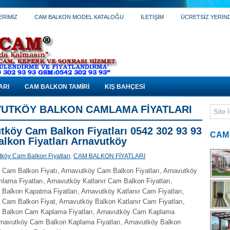
ERİMİZ
CAM BALKON MODEL KATALOĞU
İLETİŞİM
ÜCRETSİZ YERİNDE
ARI
CAM BALKON TAMİRİ
KIŞ BAHÇESİ
UTKÖY BALKON CAMLAMA FIYATLARI
tköy Cam Balkon Fiyatları 0542 302 93 93
CAM
lkon Fiyatları Arnavutköy
köy Cam Balkon Fiyatları
,
CAM BALKON FİYATLARI
 Cam Balkon Fiyatı, Arnavutköy Cam Balkon Fiyatları, Arnavutköy
ama Fiyatları, Arnavutköy Katlanır Cam Balkon Fiyatları,
Balkon Kapatma Fiyatları, Arnavutköy Katlanır Cam Fiyatları,
 Cam Balkon Fiyat, Arnavutköy Balkon Katlanır Cam Fiyatları,
 Balkon Cam Kaplama Fiyatları, Arnavutköy Cam Kaplama
 Arnavutköy Cam Balkon Kaplama Fiyatları, Arnavutköy Balkon