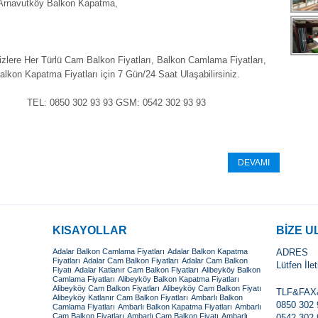
Arnavutköy Balkon Kapatma,
izlere Her Türlü Cam Balkon Fiyatları, Balkon Camlama Fiyatları,
alkon Kapatma Fiyatları için 7 Gün/24 Saat Ulaşabilirsiniz.
TEL: 0850 302 93 93 GSM: 0542 302 93 93
DEVAMI
KISAYOLLAR
BİZE U
Adalar Balkon Camlama Fiyatları
Adalar Balkon Kapatma
ADRES
Fiyatları
Adalar Cam Balkon Fiyatları
Adalar Cam Balkon
Lütfen İle
Fiyatı
Adalar Katlanır Cam Balkon Fiyatları
Alibeyköy Balkon
Camlama Fiyatları
Alibeyköy Balkon Kapatma Fiyatları
Alibeyköy Cam Balkon Fiyatları
Alibeyköy Cam Balkon Fiyatı
TLF&FA
Alibeyköy Katlanır Cam Balkon Fiyatları
Ambarlı Balkon
0850 302 
Camlama Fiyatları
Ambarlı Balkon Kapatma Fiyatları
Ambarlı
Cam Balkon Fiyatları
Ambarlı Cam Balkon Fiyatı
Ambarlı
0542 302 