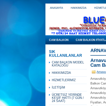
ANASAYFA
HAKKIMIZDA
HİZMETL
CAM BALKON
CAM BALKON FİYATL
ARNAV
SIK
KULLANILANLAR
Arnavu
CAM BALKON MODEL
Cam Ba
KATALOĞU
Arnavut
HAKKIMIZDA
Arnavutköy
HİZMETLERİMİZ
Balkon Caml
İLETİŞİM
Arnavutköy 
Arnavutköy
ÜCRETSİZ YERİNDE
Arnavutköy
KEŞİF HATTI (7 GÜN /
24 SAAT)
Fiyatları,