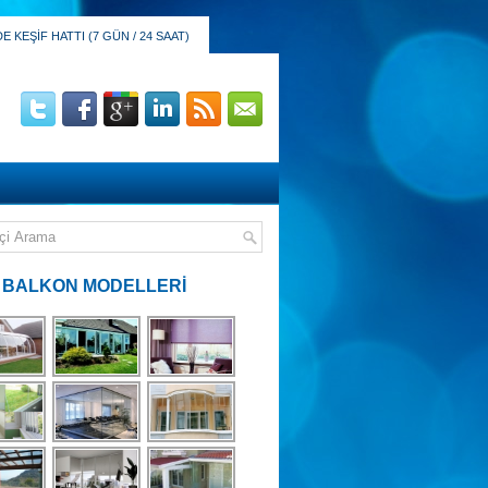
 KEŞİF HATTI (7 GÜN / 24 SAAT)
 BALKON MODELLERİ