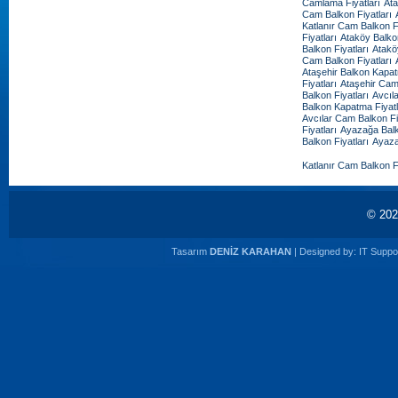
Camlama Fiyatları
Ata
Cam Balkon Fiyatları
Katlanır Cam Balkon Fi
Fiyatları
Ataköy Balko
Balkon Fiyatları
Atakö
Cam Balkon Fiyatları
Ataşehir Balkon Kapat
Fiyatları
Ataşehir Cam
Balkon Fiyatları
Avcıl
Balkon Kapatma Fiyatl
Avcılar Cam Balkon Fi
Fiyatları
Ayazağa Balk
Balkon Fiyatları
Ayaza
Katlanır Cam Balkon Fi
© 20
Tasarım
DENİZ KARAHAN
| Designed by:
IT Suppor