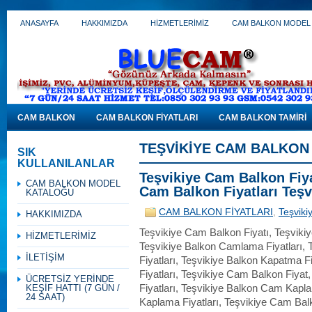
ANASAYFA
HAKKIMIZDA
HİZMETLERİMİZ
CAM BALKON MODEL
CAM BALKON
CAM BALKON FİYATLARI
CAM BALKON TAMİRİ
TEŞVIKIYE CAM BALKON 
SIK
KULLANILANLAR
Teşvikiye Cam Balkon Fiya
CAM BALKON MODEL
Cam Balkon Fiyatları Teşv
KATALOĞU
CAM BALKON FİYATLARI
,
Teşviki
HAKKIMIZDA
Teşvikiye Cam Balkon Fiyatı, Teşvikiy
HİZMETLERİMİZ
Teşvikiye Balkon Camlama Fiyatları, 
İLETİŞİM
Fiyatları, Teşvikiye Balkon Kapatma Fi
Fiyatları, Teşvikiye Cam Balkon Fiyat
ÜCRETSİZ YERİNDE
KEŞİF HATTI (7 GÜN /
Fiyatları, Teşvikiye Balkon Cam Kapl
24 SAAT)
Kaplama Fiyatları, Teşvikiye Cam Balk