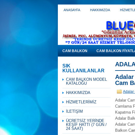
ANASAYFA
HAKKIMIZDA
HİZMETL
CAM BALKON
CAM BALKON FİYATL
ADALA
SIK
KULLANILANLAR
Adalar
CAM BALKON MODEL
Cam Ba
KATALOĞU
Adalar 
HAKKIMIZDA
Adalar Cam 
HİZMETLERİMİZ
Camlama Fiy
İLETİŞİM
Kapatma Fiy
Adalar Balk
ÜCRETSİZ YERİNDE
Adalar Cam
KEŞİF HATTI (7 GÜN /
24 SAAT)
Balkon Cam