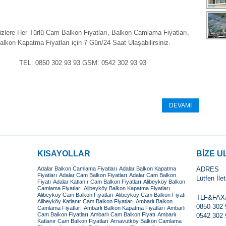
izlere Her Türlü Cam Balkon Fiyatları, Balkon Camlama Fiyatları,
alkon Kapatma Fiyatları için 7 Gün/24 Saat Ulaşabilirsiniz.
TEL: 0850 302 93 93 GSM: 0542 302 93 93
DEVAMI
KISAYOLLAR
BİZE U
Adalar Balkon Camlama Fiyatları
Adalar Balkon Kapatma
ADRES
Fiyatları
Adalar Cam Balkon Fiyatları
Adalar Cam Balkon
Lütfen İle
Fiyatı
Adalar Katlanır Cam Balkon Fiyatları
Alibeyköy Balkon
Camlama Fiyatları
Alibeyköy Balkon Kapatma Fiyatları
Alibeyköy Cam Balkon Fiyatları
Alibeyköy Cam Balkon Fiyatı
TLF&FA
Alibeyköy Katlanır Cam Balkon Fiyatları
Ambarlı Balkon
0850 302 
Camlama Fiyatları
Ambarlı Balkon Kapatma Fiyatları
Ambarlı
Cam Balkon Fiyatları
Ambarlı Cam Balkon Fiyatı
Ambarlı
0542 302 
Katlanır Cam Balkon Fiyatları
Arnavutköy Balkon Camlama