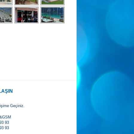
LAŞIN
tişime Geçiniz.
X&GSM
93 93
93 93